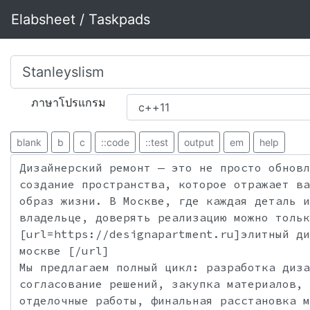
Elabsheet / Taskpads
ภาษาโปรแกรม
blank
b
c
::code
::test
output
em
help