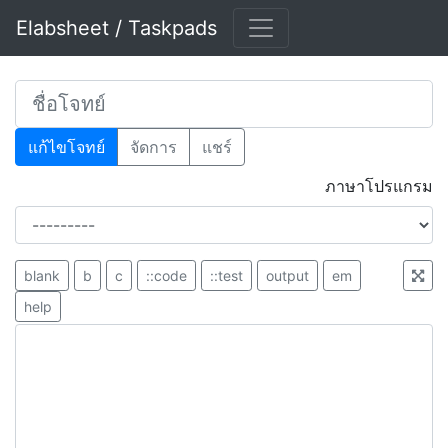
Elabsheet / Taskpads
แก้ไขโจทย์
จัดการ
แชร์
ภาษาโปรแกรม
blank
b
c
::code
::test
output
em
help