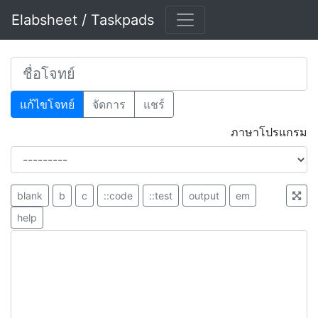
Elabsheet / Taskpads
แก้ไขโจทย์
จัดการ
แชร์
ภาษาโปรแกรม
blank
b
c
::code
::test
output
em
help